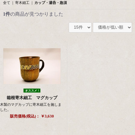
全て
|
寄木細工
|
カップ・湯呑・急須
1件
の商品が見つかりました
オススメ !
箱根寄木細工 マグカップ
木製のマグカップに寄木細工を施しま
した。
販売価格(税込)：
￥3,630