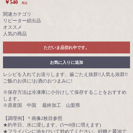
￥540
税込
関連カテゴリ
リピーター続出品
オススメ
人気の商品
ただいま品切れ中です。
お気に入りに追加
レシピを入れてお送りします。歯ごたえ抜群!!人気も抜群!!
ご飯のお供に!お酒のおつまみに!
※保存方法は冷凍庫に小分けして保存することをおすすめ
します。
※原産国 中国 最終加工 山梨県
【調理例】＊画像2枚目参照
★約半日、水に浸します。(5〜6倍に増えます)
★フライパンに油をひいて炒めてください。砂糖と醤油で