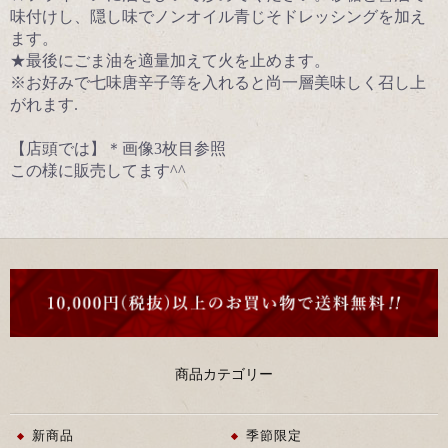
味付けし、隠し味でノンオイル青じそドレッシングを加え
ます。
★最後にごま油を適量加えて火を止めます。
※お好みで七味唐辛子等を入れると尚一層美味しく召し上
がれます.
【店頭では】＊画像3枚目参照
この様に販売してます^^
お買い物を続ける
カートへ進む
商品カテゴリー
新商品
季節限定